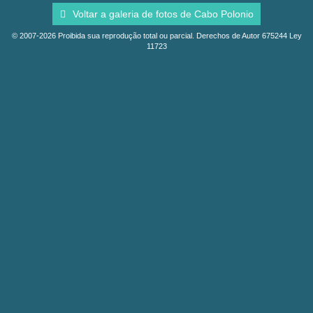
Voltar a galeria de fotos de Cabo Polonio
© 2007-2026 Proibida sua reprodução total ou parcial. Derechos de Autor 675244 Ley
11723