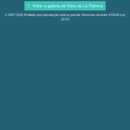
Voltar a galeria de fotos de La Paloma
© 2007-2026 Proibida sua reprodução total ou parcial. Derechos de Autor 675244 Ley
11723