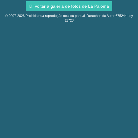
Voltar a galeria de fotos de La Paloma
© 2007-2026 Proibida sua reprodução total ou parcial. Derechos de Autor 675244 Ley
11723