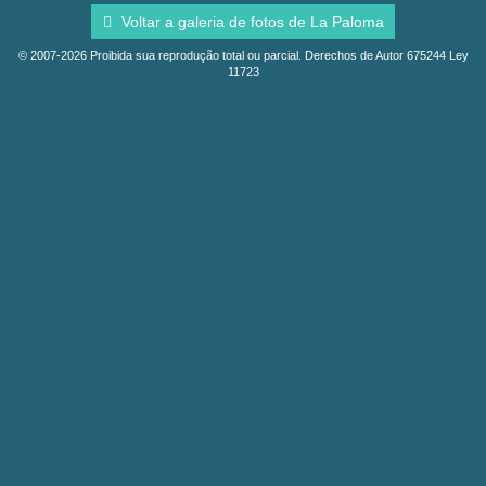
Voltar a galeria de fotos de La Paloma
© 2007-2026 Proibida sua reprodução total ou parcial. Derechos de Autor 675244 Ley
11723