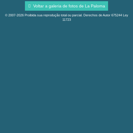
Voltar a galeria de fotos de La Paloma
© 2007-2026 Proibida sua reprodução total ou parcial. Derechos de Autor 675244 Ley
11723