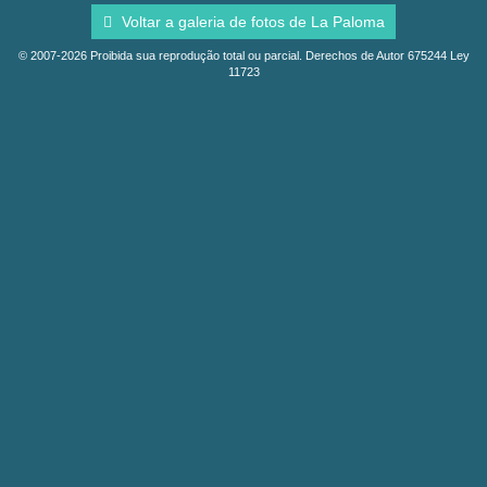
Voltar a galeria de fotos de La Paloma
© 2007-2026 Proibida sua reprodução total ou parcial. Derechos de Autor 675244 Ley
11723