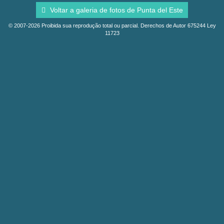
Voltar a galeria de fotos de Punta del Este
© 2007-2026 Proibida sua reprodução total ou parcial. Derechos de Autor 675244 Ley
11723