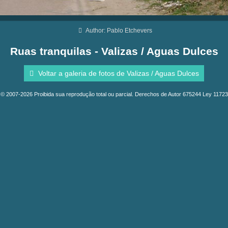
Author: Pablo Etchevers
Ruas tranquilas - Valizas / Aguas Dulces
Voltar a galeria de fotos de Valizas / Aguas Dulces
© 2007-2026 Proibida sua reprodução total ou parcial. Derechos de Autor 675244 Ley 11723