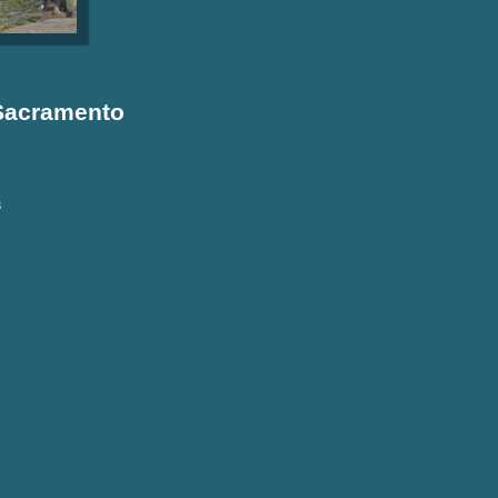
 Sacramento
3