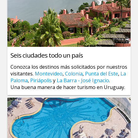
Seis ciudades todo un país
Conozca los destinos más solicitados por nuestros
visitantes.
Montevideo
,
Colonia
,
Punta del Este
,
La
Paloma
,
Piriápolis
y
La Barra - José Ignacio
.
Una buena manera de hacer turismo en Uruguay.