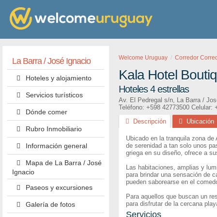
Welcome Uruguay
Corredor Corre
La Barra / José Ignacio
Kala Hotel Bouti
Hoteles y alojamiento
Hoteles 4 estrellas
Servicios turísticos
Av. El Pedregal s/n
,
La Barra / Jos
Teléfono:
+598 42773500
Celular:
Dónde comer
Descripción
Ubicación
Rubro Inmobiliario
Ubicado en la tranquila zona de
Información general
de serenidad a tan solo unos pa
griega en su diseño, ofrece a s
Mapa de La Barra / José
Las habitaciones, amplias y lum
Ignacio
para brindar una sensación de ca
pueden saborearse en el comedor 
Paseos y excursiones
Para aquellos que buscan un resp
para disfrutar de la cercana pl
Galería de fotos
Servicios