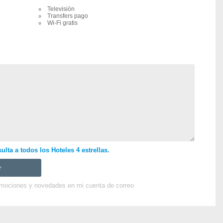
Televisión
Transfers pago
Wi-Fi gratis
lta a todos los Hoteles 4 estrellas.
omociones y novedades en mi cuenta de correo