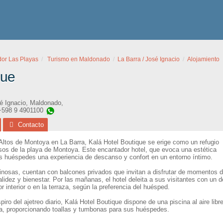
dor Las Playas
Turismo en Maldonado
La Barra / José Ignacio
Alojamiento
que
é Ignacio
,
Maldonado
,
 +598 9 4901100
Contacto
 Altos de Montoya en La Barra, Kalá Hotel Boutique se erige como un refugio
sos de la playa de Montoya. Este encantador hotel, que evoca una estética
us huéspedes una experiencia de descanso y confort en un entorno íntimo.
inosas, cuentan con balcones privados que invitan a disfrutar de momentos d
lidez y bienestar. Por las mañanas, el hotel deleita a sus visitantes con un
interior o en la terraza, según la preferencia del huésped.
iro del ajetreo diario, Kalá Hotel Boutique dispone de una piscina al aire li
aya, proporcionando toallas y tumbonas para sus huéspedes.