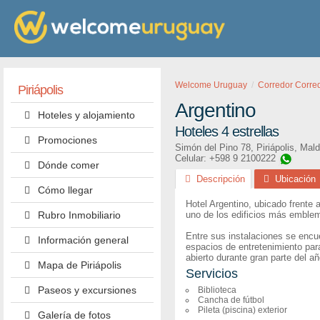
Welcome Uruguay
Corredor Corre
Piriápolis
Argentino
Hoteles y alojamiento
Hoteles 4 estrellas
Promociones
Simón del Pino 78
,
Piriápolis
,
Mald
Celular: +598 9 2100222
Dónde comer
Descripción
Ubicación
Cómo llegar
Hotel Argentino, ubicado frente 
Rubro Inmobiliario
uno de los edificios más emblem
Entre sus instalaciones se encue
Información general
espacios de entretenimiento para
abierto durante gran parte del añ
Mapa de Piriápolis
Servicios
Paseos y excursiones
Biblioteca
Cancha de fútbol
Pileta (piscina) exterior
Galería de fotos