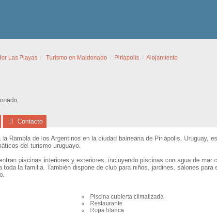
dor Las Playas
Turismo en Maldonado
Piriápolis
Alojamiento
onado
,
Contacto
a la Rambla de los Argentinos en la ciudad balnearia de Piriápolis, Uruguay, e
áticos del turismo uruguayo.
ntran piscinas interiores y exteriores, incluyendo piscinas con agua de mar c
 toda la familia. También dispone de club para niños, jardines, salones para 
o.
Piscina cubierta climatizada
Restaurante
Ropa blanca