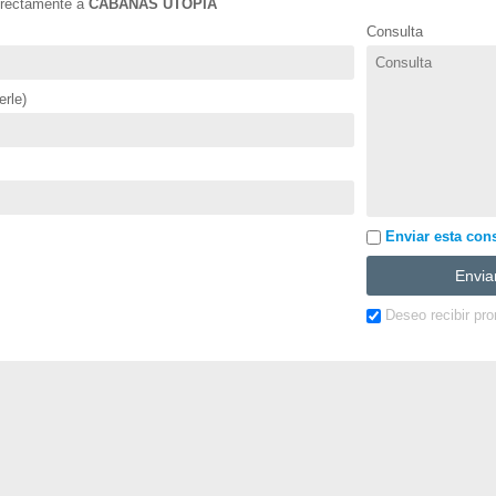
directamente a
CABAÑAS UTOPÍA
Consulta
rle)
Enviar esta cons
Deseo recibir pr