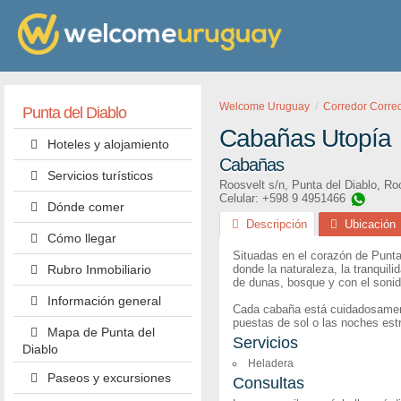
Welcome Uruguay
Corredor Corre
Punta del Diablo
Cabañas Utopía
Hoteles y alojamiento
Cabañas
Servicios turísticos
Roosvelt s/n
,
Punta del Diablo
,
Ro
Celular: +598 9 4951466
Dónde comer
Descripción
Ubicación
Cómo llegar
Situadas en el corazón de Punta 
Rubro Inmobiliario
donde la naturaleza, la tranquil
de dunas, bosque y con el sonid
Información general
Cada cabaña está cuidadosamente
puestas de sol o las noches estr
Mapa de Punta del
Servicios
Diablo
Heladera
Paseos y excursiones
Consultas