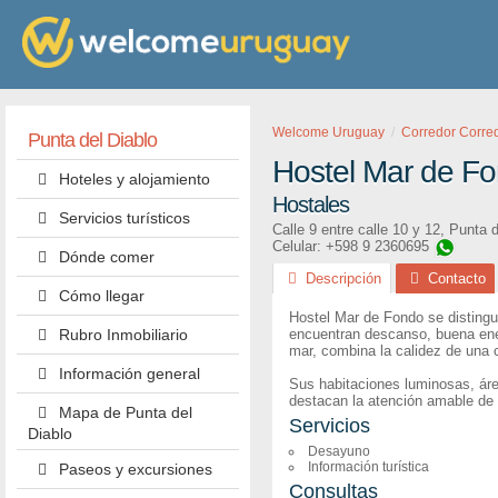
Welcome Uruguay
Corredor Corre
Punta del Diablo
Hostel Mar de F
Hoteles y alojamiento
Hostales
Servicios turísticos
Calle 9 entre calle 10 y 12
,
Punta d
Celular: +598 9 2360695
Dónde comer
Descripción
Contacto
Cómo llegar
Hostel Mar de Fondo se distingu
Rubro Inmobiliario
encuentran descanso, buena ene
mar, combina la calidez de una 
Información general
Sus habitaciones luminosas, áre
destacan la atención amable de s
Mapa de Punta del
Servicios
Diablo
Desayuno
Información turística
Paseos y excursiones
Consultas