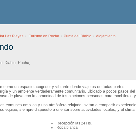
dor Las Playas
Turismo en Rocha
Punta del Diablo
Alojamiento
ondo
el Diablo
,
Rocha
,
e como un espacio acogedor y vibrante donde viajeros de todas partes
rgía y un ambiente verdaderamente comunitario. Ubicado a pocos pasos del
casa de playa con la comodidad de instalaciones pensadas para mochileros y
as comunes amplias y una atmósfera relajada invitan a compartir experiencia
u equipo, siempre dispuesto a orientar sobre actividades locales, y el clima
Recepción las 24 Hs.
Ropa blanca