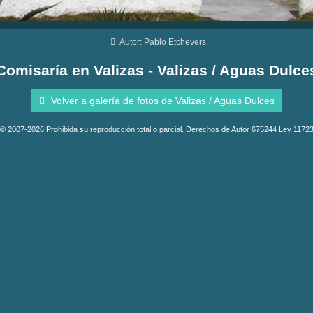
Autor: Pablo Etchevers
Comisaría en Valizas - Valizas / Aguas Dulce
Volver a galería de fotos de Valizas / Aguas Dulces
© 2007-2026 Prohibida su reproducción total o parcial. Derechos de Autor 675244 Ley 1172