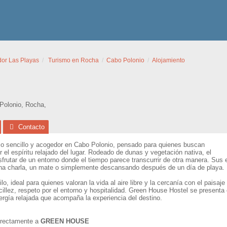
dor Las Playas
Turismo en Rocha
Cabo Polonio
Alojamiento
Polonio
,
Rocha
,
Contacto
io sencillo y acogedor en Cabo Polonio, pensado para quienes buscan
r el espíritu relajado del lugar. Rodeado de dunas y vegetación nativa, el
 disfrutar de un entorno donde el tiempo parece transcurrir de otra manera. S
una charla, un mate o simplemente descansando después de un día de playa.
lo, ideal para quienes valoran la vida al aire libre y la cercanía con el paisaj
llez, respeto por el entorno y hospitalidad. Green House Hostel se presenta
rgía relajada que acompaña la experiencia del destino.
directamente a
GREEN HOUSE