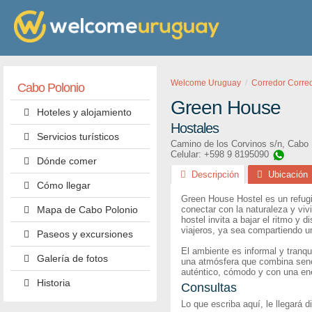
Welcome Uruguay
Corredor Corre
Cabo Polonio
Green House
Hoteles y alojamiento
Hostales
Servicios turísticos
Camino de los Corvinos s/n
,
Cabo 
Celular: +598 9 8195090
Dónde comer
Descripción
Ubicación
Cómo llegar
Green House Hostel es un refug
Mapa de Cabo Polonio
conectar con la naturaleza y vivi
hostel invita a bajar el ritmo y
viajeros, ya sea compartiendo 
Paseos y excursiones
El ambiente es informal y tranqui
Galería de fotos
una atmósfera que combina senci
auténtico, cómodo y con una ene
Historia
Consultas
Lo que escriba aquí, le llegará 