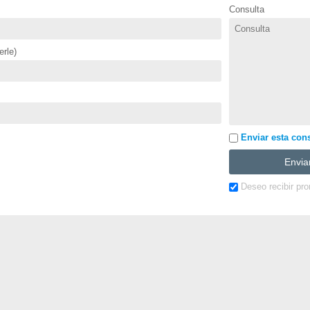
Consulta
rle)
Enviar esta cons
Deseo recibir pr