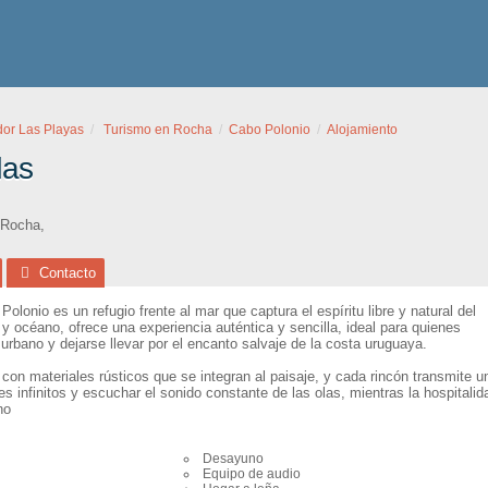
dor Las Playas
Turismo en Rocha
Cabo Polonio
Alojamiento
das
Rocha
,
Contacto
onio es un refugio frente al mar que captura el espíritu libre y natural del
y océano, ofrece una experiencia auténtica y sencilla, ideal para quienes
rbano y dejarse llevar por el encanto salvaje de la costa uruguaya.
con materiales rústicos que se integran al paisaje, y cada rincón transmite 
 infinitos y escuchar el sonido constante de las olas, mientras la hospitali
no
Desayuno
Equipo de audio