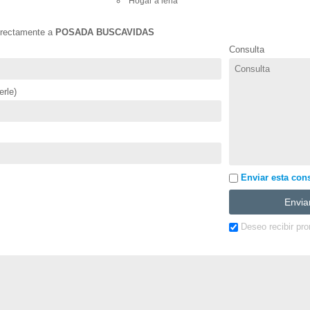
Hogar a leña
directamente a
POSADA BUSCAVIDAS
Consulta
rle)
Enviar esta cons
Deseo recibir pr