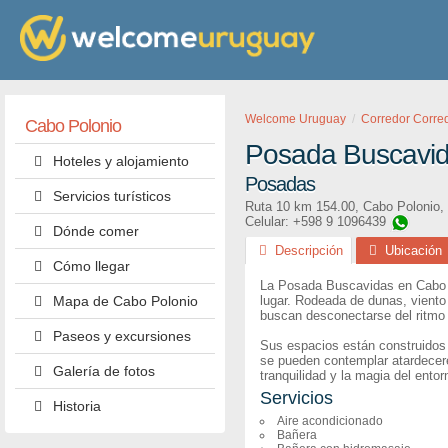
Welcome Uruguay
Corredor Corre
Cabo Polonio
Posada Buscavi
Hoteles y alojamiento
Posadas
Servicios turísticos
Ruta 10 km 154.00
,
Cabo Polonio
,
Celular: +598 9 1096439
Dónde comer
Descripción
Ubicación
Cómo llegar
La Posada Buscavidas en Cabo Pol
Mapa de Cabo Polonio
lugar. Rodeada de dunas, viento 
buscan desconectarse del ritmo u
Paseos y excursiones
Sus espacios están construidos 
se pueden contemplar atardeceres
Galería de fotos
tranquilidad y la magia del entor
Servicios
Historia
Aire acondicionado
Bañera