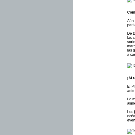
Comp
Aún 
part
De t
las 
sort
mar 
las 
a ca
¡Al 
El P
anim
Lo m
alim
Los 
océa
even