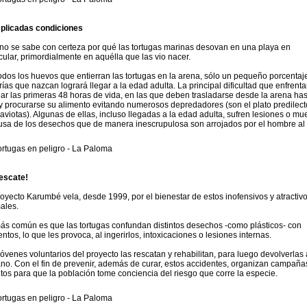
licadas condiciones
no se sabe con certeza por qué las tortugas marinas desovan en una playa en
icular, primordialmente en aquélla que las vio nacer.
odos los huevos que entierran las tortugas en la arena, sólo un pequeño porcentaj
crías que nazcan logrará llegar a la edad adulta. La principal dificultad que enfrent
ear las primeras 48 horas de vida, en las que deben trasladarse desde la arena has
y procurarse su alimento evitando numerosos depredadores (son el plato predilect
gaviotas). Algunas de ellas, incluso llegadas a la edad adulta, sufren lesiones o mu
usa de los desechos que de manera inescrupulosa son arrojados por el hombre al
rescate!
royecto Karumbé vela, desde 1999, por el bienestar de estos inofensivos y atractiv
ales.
ás común es que las tortugas confundan distintos desechos -como plásticos- con
entos, lo que les provoca, al ingerirlos, intoxicaciones o lesiones internas.
jóvenes voluntarios del proyecto las rescatan y rehabilitan, para luego devolverlas 
no. Con el fin de prevenir, además de curar, estos accidentes, organizan campaña
tos para que la población tome conciencia del riesgo que corre la especie.