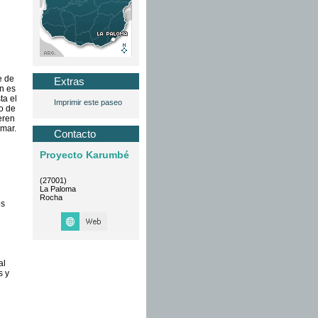
e de
Extras
an es
ta el
Imprimir este paseo
o de
eren
 mar.
Contacto
Proyecto Karumbé
(27001)
La Paloma
Rocha
os
al
s y