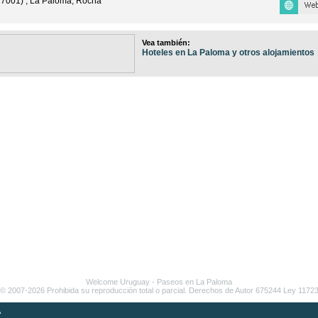
(27001) , La Paloma, Rocha
Vea también:
Hoteles en La Paloma y otros alojamientos
Welcome Uruguay
- Paseos en
La Paloma
© 2007-2026 Prohibida su reproducción total o parcial. Derechos de Autor 675244 Ley 1172
A