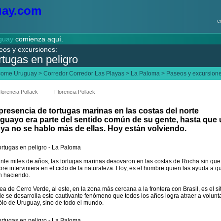
e
guay
comienza aquí.
eos y excursiones:
rtugas en peligro
come Uruguay
>
Corredor Corredor Las Playas
>
La Paloma
>
Paseos y excursion
lorencia Pollack
Florencia Pollack
presencia de tortugas marinas en las costas del norte
guayo era parte del sentido común de su gente, hasta que
 ya no se hablo más de ellas. Hoy están volviendo.
nte miles de años, las tortugas marinas desovaron en las costas de Rocha sin que
re interviniera en el ciclo de la naturaleza. Hoy, es el hombre quien las ayuda a q
n haciendo.
rea de Cerro Verde, al este, en la zona más cercana a la frontera con Brasil, es el si
e se desarrolla este cautivante fenómeno que todos los años logra atraer a volunt
ólo de Uruguay, sino de todo el mundo.