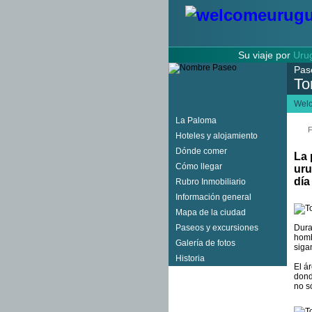
Su viaje por
Uru
Pas
To
Wel
La Paloma
F
Hoteles y alojamiento
Dónde comer
La 
Cómo llegar
uru
día
Rubro Inmobiliario
Información general
Mapa de la ciudad
Paseos y excursiones
Dura
homb
Galería de fotos
siga
Historia
El á
dond
no s