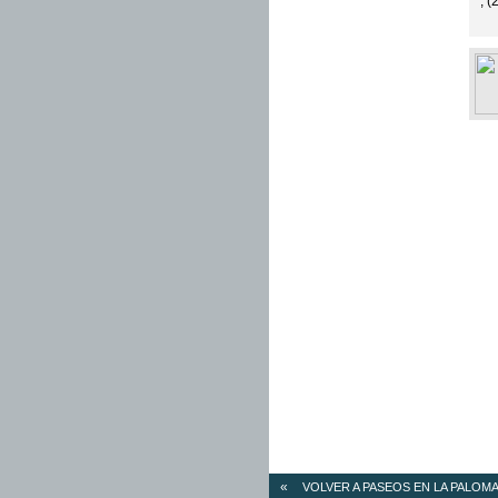
, 
«
VOLVER A PASEOS EN LA PALOM