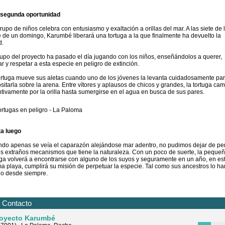
segunda oportunidad
rupo de niños celebra con entusiasmo y exaltación a orillas del mar. A las siete de 
e de un domingo, Karumbé liberará una tortuga a la que finalmente ha devuelto la
d.
rupo del proyecto ha pasado el día jugando con los niños, enseñándolos a querer,
ar y respetar a esta especie en peligro de extinción.
ortuga mueve sus aletas cuando uno de los jóvenes la levanta cuidadosamente pa
sitarla sobre la arena. Entre vítores y aplausos de chicos y grandes, la tortuga ca
intivamente por la orilla hasta sumergirse en el agua en busca de sus pares.
a luego
do apenas se veía el caparazón alejándose mar adentro, no pudimos dejar de pe
os extraños mecanismos que tiene la naturaleza. Con un poco de suerte, la peque
uga volverá a encontrarse con alguno de los suyos y seguramente en un año, en es
a playa, cumplirá su misión de perpetuar la especie. Tal como sus ancestros lo ha
o desde siempre.
Contacto
oyecto Karumbé