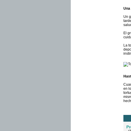
Una 
Un g
tard
salu
El g
cuid
La t
depo
inst
Hast
Cuan
en l
tort
mism
hech
Pr