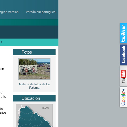
nglish version
versão em português
es
Fotos
 un
Galería de fotos de La
Paloma
 el
ue lo
Ubicación
tio
arios