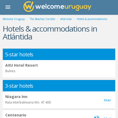
Welcome Uruguay
The Beaches Corridor
Atlántida
Hotels & accommodations
Hotels & accommodations in
Atlántida
5-star hotels
AXU Hotel Resort
Bulnes
3-star hotels
Niagara Inn
Ruta Interbalnearia Km. 47.400
Centenario