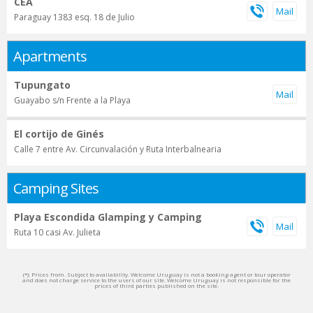
CEA
Paraguay 1383 esq. 18 de Julio
Apartments
Tupungato
Guayabo s/n Frente a la Playa
El cortijo de Ginés
Calle 7 entre Av. Circunvalación y Ruta Interbalnearia
Camping Sites
Playa Escondida Glamping y Camping
Ruta 10 casi Av. Julieta
(*): Prices from. Subject to availability. Welcome Uruguay is not a booking agent or tour operator
and does not charge service to the users of our site. Welcome Uruguay is not responsible for the
prices of third parties published on the site.