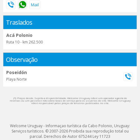
Traslados
Acá Polonio
Ruta 10 - km 262.500
Observação
Poseidón
Playa Norte
(*): Preços desde. Sujeito a disponibilidade. Welcome Uruguay não é um operador agente de
reservas ou um passeio e não cobra taxas de serviço para os usuários do site. Welcome Uruguay
não é responsável pelos preços de terceiros publicados no site.
Welcome Uruguay - Informaçao turística da Cabo Polonio, Uruguay:
Serviços turísticos. © 2007-2026 Proibida sua reprodução total ou
parcial. Derechos de Autor 675244 Ley 11723