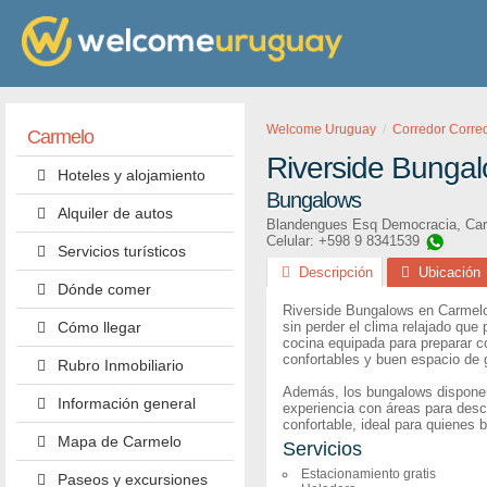
Welcome Uruguay
Corredor Corred
Carmelo
Riverside Bunga
Hoteles y alojamiento
Bungalows
Alquiler de autos
Blandengues Esq Democracia
,
Ca
Celular: +598 9 8341539
Servicios turísticos
Descripción
Ubicación
Dónde comer
Riverside Bungalows en Carmelo
Cómo llegar
sin perder el clima relajado que
cocina equipada para preparar c
confortables y buen espacio de 
Rubro Inmobiliario
Además, los bungalows disponen 
Información general
experiencia con áreas para desca
confortable, ideal para quienes 
Mapa de Carmelo
Servicios
Estacionamiento gratis
Paseos y excursiones