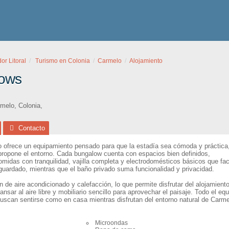
or Litoral
Turismo en Colonia
Carmelo
Alojamiento
lows
rmelo
,
Colonia
,
Contacto
 ofrece un equipamiento pensado para que la estadía sea cómoda y práctica
 propone el entorno. Cada bungalow cuenta con espacios bien definidos,
omidas con tranquilidad, vajilla completa y electrodomésticos básicos que fac
guardado, mientras que el baño privado suma funcionalidad y privacidad.
de aire acondicionado y calefacción, lo que permite disfrutar del alojamient
nsar al aire libre y mobiliario sencillo para aprovechar el paisaje. Todo el e
buscan sentirse como en casa mientras disfrutan del entorno natural de Carme
Microondas