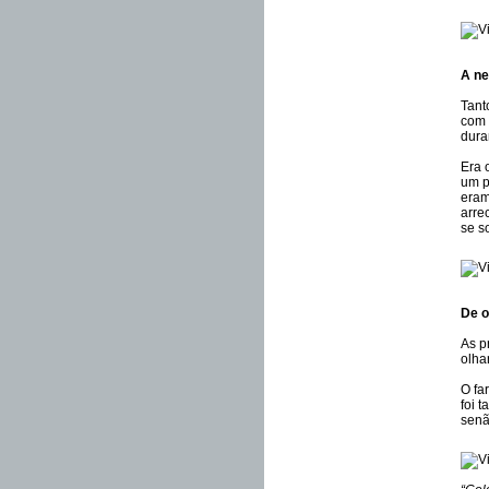
A ne
Tant
com 
dura
Era 
um p
eram
arre
se s
De o
As p
olha
O fa
foi 
senã