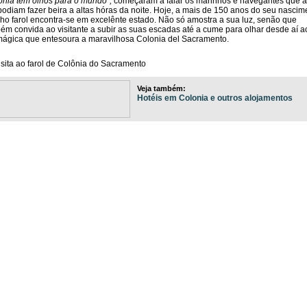
onia tem olhos para o mundo”,
começaram a falar os marinhos e navegantes que 
podiam fazer beira a altas hóras da noite. Hoje, a mais de 150 anos do seu nascim
lho farol encontra-se em excelênte estado. Não só amostra a sua luz, senão que
ém convida ao visitante a subir as suas escadas até a cume para olhar desde aí ao
mágica que entesoura a maravilhosa Colonia del Sacramento.
Veja também:
Hotéis em Colonia e outros alojamentos