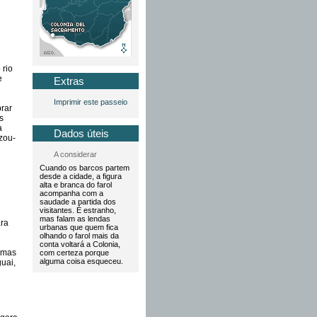
 rio
e
Extras
Imprimir este passeio
rar
s
a
Dados úteis
zou-
A considerar
Cuando os barcos partem
desde a cidade, a figura
alta e branca do farol
acompanha com a
saudade a partida dos
visitantes. É estranho,
mas falam as lendas
ara
urbanas que quem fica
olhando o farol mais da
conta voltará a Colonia,
 mas
com certeza porque
alguma coisa esqueceu.
uai,