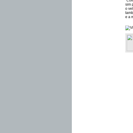
“Col
sim 
o ve
tamb
e a 