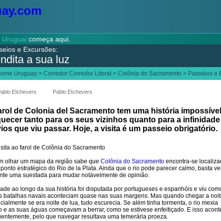
o
Uruguai
começa aqui.
seios e Excursões:
ndita a sua luz
come Uruguay
>
Corredor Corredor Litoral
>
Colônia do Sacramento
>
Passeios e 
ablo Etchevers
Pablo Etchevers
arol de Colonia del Sacramento tem uma história impossíve
uecer tanto para os seus vizinhos quanto para a infinidade
ios que viu passar. Hoje, a visita é um passeio obrigatório.
 olhar um mapa da região sabe que
Colônia do Sacramento
encontra-se localiz
ponto estratégico do Rio de la Plata. Ainda que o rio pode parecer calmo, basta ve
nte uma suestada para mudar notávelmente de opinião.
dade ao longo da sua história foi disputada por portugueses e espanhóis e viu com
s batalhas navais aconteciam quase nas suas margens. Mas quando chegar a noit
cialmente se era noite de lua, tudo escurecia. Se além tinha tormenta, o rio mexia
o e as suas águas começavam a berrar, como se estivese enfeitiçado. E isso acont
uentemente, pelo que navegar resultava uma temerária proeza.