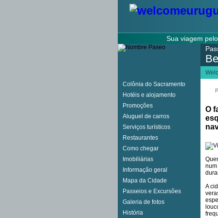
Sua viagem pel
Pas
Be
Wel
Colônia do Sacramento
P
Hotéis e alojamento
Promoções
O f
Aluguel de carros
esq
nav
Serviços turísticos
Restaurantes
Como chegar
Imobiliárias
Quem
num 
Informação geral
dura
Mapa da Cidade
A ci
Passeios e Excursões
vera
espe
Galeria de fotos
louc
História
freq