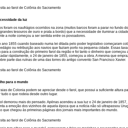
cessidade da luz
os foram os naufrágios ocorridos na zona (muitos barcos foram a parar no fundo do
grandes tesouros de ouro e prata a bordo) que a necessidade de iluminar a cidad
nte a noite começou a ser sentida entre os povoadores.
o ano 1855 cuando baseado numa lei ditada pelo poder legislativo começaram cob
edágio ou retribuição aos navios que faziam porto na pequena cidade. Essas taxa
 para a construção do primeiro farol da região e foi tanto o dinheiro que começou 
cadar rápidamente, o 24 de janeiro de 1855, começou a obra. A mesma que empra
obre parte das ruínas de uma das torres do antigo convento San Francisco Xavier.
lho para o mundo
raias de Colonia podem se apreciar desde o farol, que possui a suficiente altura p
r tudo o que rodeia desde outro lugar.
rol demorou mais do pensado. Apénas acendeu a sua luz o 24 de janeiro de 1857,
tanta a emoção dos vizinhos de aquela época que a notícia não só ultrapassou Urug
o que chegou às primeiras páginas dos jornais mais importantes do mundo.