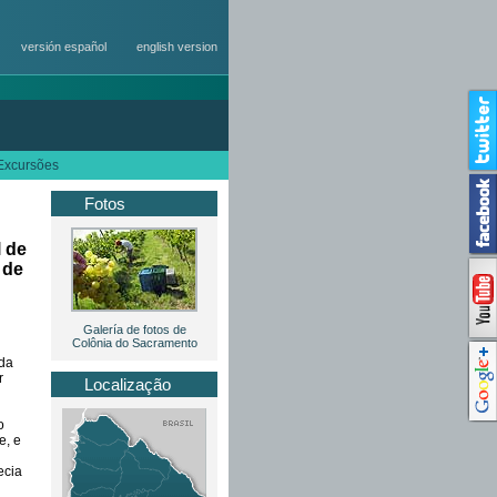
versión español
english version
Excursões
Fotos
l de
 de
Galería de fotos de
Colônia do Sacramento
ada
r
Localização
o
e, e
ecia