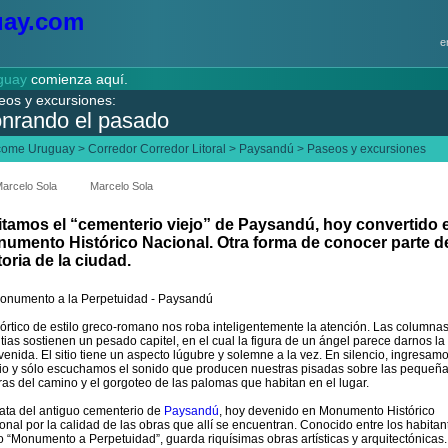
e
guay
comienza aquí.
eos y excursiones:
nrando el pasado
come Uruguay
>
Corredor Corredor Litoral
>
Paysandú
>
Paseos y excursiones
arcelo Sola
Marcelo Sola
itamos el “cementerio viejo” de Paysandú, hoy convertido 
umento Histórico Nacional. Otra forma de conocer parte de
toria de la ciudad.
órtico de estilo greco-romano nos roba inteligentemente la atención. Las columna
ntias sostienen un pesado capitel, en el cual la figura de un ángel parece darnos la
venida. El sitio tiene un aspecto lúgubre y solemne a la vez. En silencio, ingresamo
io y sólo escuchamos el sonido que producen nuestras pisadas sobre las pequeñ
ras del camino y el gorgoteo de las palomas que habitan en el lugar.
rata del antiguo cementerio de
Paysandú
, hoy devenido en Monumento Histórico
onal por la calidad de las obras que allí se encuentran. Conocido entre los habitan
 “Monumento a Perpetuidad”, guarda riquísimas obras artísticas y arquitectónicas.