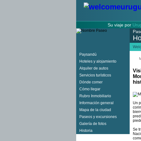
Su viaje por
Uru
Pas
Ho
Wel
Paysandú
M
Hoteles y alojamiento
Alquiler de autos
Vis
Servicios turísticos
Mon
his
Dónde comer
Cómo llegar
Rubro Inmobiliario
Información general
Un p
cori
Mapa de la ciudad
bien
pred
Paseos y excursiones
pied
Galería de fotos
Se t
Historia
Naci
como