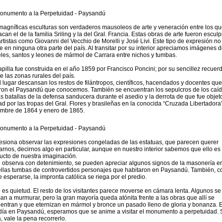
magníficas esculturas son verdaderos mausoleos de arte y veneración entre los qu
acan el de la familia Sriling y la del Gral. Francia. Estas obras de arte fueron escul
artistas como Giovanni del Vecchio de Morelli y José Livi. Este tipo de expresión no
te en ninguna otra parte del país. Al transitar por su interior apreciamos imágenes 
les, santos y leones de mármol de Carrara entre nichos y tumbas.
apilla fue construida en el año 1859 por Francisco Poncini; por su sencillez recuer
de las zonas rurales del país.
l lugar descansan los restos de filántropos, científicos, hacendados y docentes que
aron el Paysandú que conocemos. También se encuentran los sepulcros de los caí
as batallas de la defensa sanducera durante el asedio y la derrota de que fue objeto
ad por las tropas del Gral. Flores y brasileñas en la conocida “Cruzada Libertadora
embre de 1864 y enero de 1865.
esiona observar las expresiones congeladas de las estatuas, que parecen querer
arnos, decirnos algo en particular, aunque en nuestro interior sabemos que ello es
ucto de nuestra imaginación.
e observa con detenimiento, se pueden apreciar algunos signos de la masonería e
llas tumbas de controvertidos personajes que habitaron en Paysandú. También, 
e esperarse, la impronta católica se riega por el predio.
 es quietud. El resto de los visitantes parece moverse en cámara lenta. Algunos se
an a murmurar, pero la gran mayoría queda atónita frente a las obras que allí se
entran y que eternizan en mármol y bronce un pasado lleno de gloria y bonanza. 
día en Paysandú, esperamos que se anime a visitar el monumento a perpetuidad. 
, vale la pena recorrerlo.