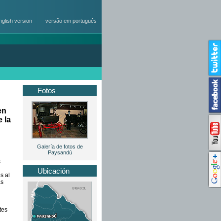
nglish version
versão em português
Fotos
en
 la
Galería de fotos de
Paysandú
s
Ubicación
s al
as
tes