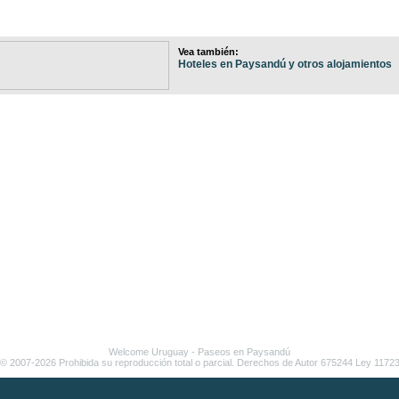
Vea también:
Hoteles en Paysandú y otros alojamientos
Welcome Uruguay
- Paseos en
Paysandú
© 2007-2026 Prohibida su reproducción total o parcial. Derechos de Autor 675244 Ley 1172