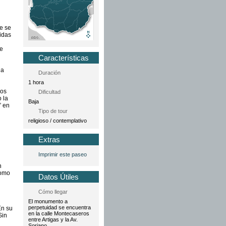
e se
pidas
de
Características
da
Duración
1 hora
dos
Dificultad
 la
Baja
” en
Tipo de tour
religioso / contemplativo
Extras
Imprimir este paseo
n
como
Datos Útiles
Cómo llegar
El monumento a
perpetuidad se encuentra
En su
en la calle Montecaseros
Sin
entre Artigas y la Av.
Soriano.