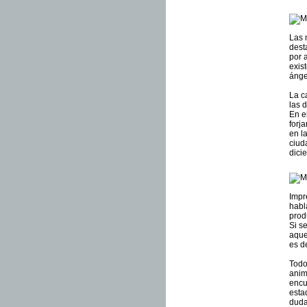
Las 
dest
por 
exis
ánge
La c
las 
En e
forj
en l
ciud
dici
Impr
habl
prod
Si s
aque
es d
Todo
anim
encu
esta
duda