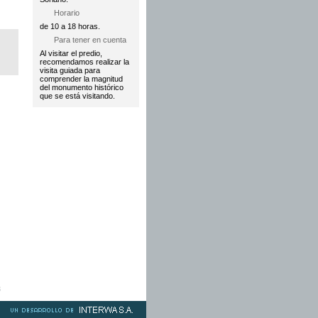
Horario
de 10 a 18 horas.
Para tener en cuenta
Al visitar el predio,
recomendamos realizar la
visita guiada para
comprender la magnitud
del monumento histórico
que se está visitando.
3