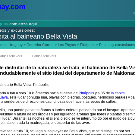
e
guay
comienza aquí.
eos y excursiones:
sita al balneario Bella Vista
come Uruguay
>
Corredor Corredor Las Playas
>
Piriápolis
>
Paseos y excursiones
ablo Etchevers
Pablo Etchevers
de disfrutar de la naturaleza se trata, el balneario de Bella Vi
indudablemente el sitio ideal del departamento de Maldona
ado a tan a solo 10 kilómetros hacia el oeste de
Piriápolis
y a 85 de
la capital
uaya
, este lugar conjuga mar, playas con piedras, bosques, hermosos parajes y ca
o a senderos de direcciones caprichosas que hacen las veces de calles.
ello, uno puede pasar mañanas o tardes enteras paseando por el bosque, aprecia
iversidad y altura de los árboles y persiguiendo aromas que flores y plantas disemi
el lugar. Durante las noches, el silencio solo se ve interrumpido por el ruido de alg
 o, más entrada la madrugada, el despertar de las aves.
travesar la ruta 10, se llega a las playas de Bella Vista, que se distinguen por ser