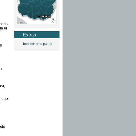
a las
ia el
Extras
Imprimir este paseo
el
en
os),
o que
n
todo