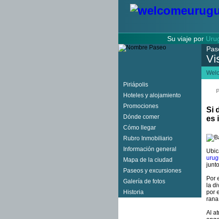
Su viaje por
Uru
Pas
Vi
Wel
Piriápolis
P
Hoteles y alojamiento
Promociones
Si 
Dónde comer
es 
Cómo llegar
Rubro Inmobiliario
Información general
Ubic
urug
Mapa de la ciudad
junt
Paseos y excursiones
Por 
Galería de fotos
la d
Historia
por 
rana
Al a