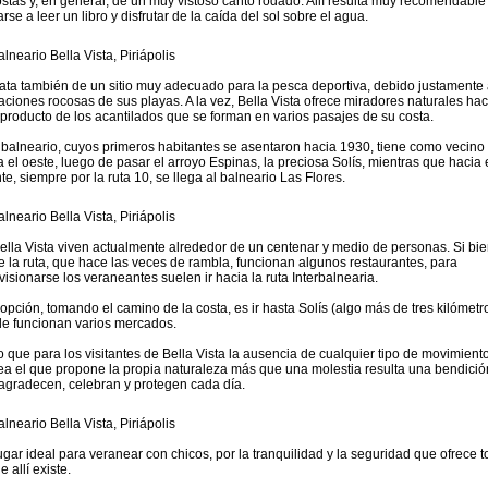
stas y, en general, de un muy vistoso canto rodado. Allí resulta muy recomendable
rse a leer un libro y disfrutar de la caída del sol sobre el agua.
rata también de un sitio muy adecuado para la pesca deportiva, debido justamente 
aciones rocosas de sus playas. A la vez, Bella Vista ofrece miradores naturales hac
 producto de los acantilados que se forman en varios pasajes de su costa.
 balneario, cuyos primeros habitantes se asentaron hacia 1930, tiene como vecino
a el oeste, luego de pasar el arroyo Espinas, la preciosa Solís, mientras que hacia 
te, siempre por la ruta 10, se llega al balneario Las Flores.
ella Vista viven actualmente alrededor de un centenar y medio de personas. Si bi
e la ruta, que hace las veces de rambla, funcionan algunos restaurantes, para
visionarse los veraneantes suelen ir hacia la ruta Interbalnearia.
 opción, tomando el camino de la costa, es ir hasta Solís (algo más de tres kilómetr
e funcionan varios mercados.
o que para los visitantes de Bella Vista la ausencia de cualquier tipo de movimient
ea el que propone la propia naturaleza más que una molestia resulta una bendició
agradecen, celebran y protegen cada día.
ugar ideal para veranear con chicos, por la tranquilidad y la seguridad que ofrece 
e allí existe.