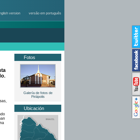
nglish version
versão em português
Fotos
sta
do.
Galería de fotos de
Piriápolis
sas,
Ubicación
ndo
nan
una