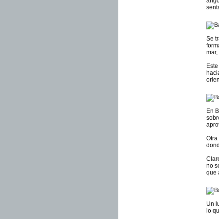
ango
senta
Se t
form
mar,
Este
haci
orien
En B
sobr
apro
Otra
dond
Clar
no s
que 
Un l
lo qu