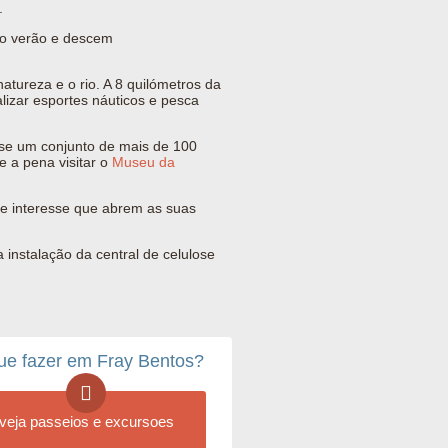
.
 o verão e descem
atureza e o rio.
A 8 quilómetros da
alizar esportes náuticos e pesca
-se um conjunto de mais de 100
e a pena visitar o
Museu da
 de interesse que abrem as suas
instalação da central de celulose
ue fazer em Fray Bentos?
veja passeios e excursoes