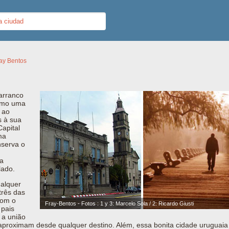
ay Bentos
arranco
omo uma
 ao
s à sua
Capital
ma
nserva o
ra
lado.
alquer
três das
com o
Fray-Bentos - Fotos : 1 y 3: Marcelo Sola / 2: Ricardo Giusti
 pais
 a união
aproximam desde qualquer destino. Além, essa bonita cidade uruguaia