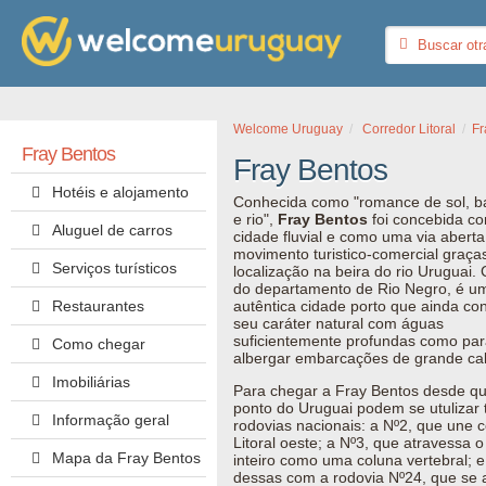
Welcome Uruguay
Corredor Litoral
Fr
Fray Bentos
Fray Bentos
Hotéis e alojamento
Conhecida como "romance de sol, b
e rio",
Fray Bentos
foi concebida c
Aluguel de carros
cidade fluvial e como uma via aberta
movimento turistico-comercial graça
Serviços turísticos
localização na beira do rio Uruguai. 
do departamento de Rio Negro, é u
Restaurantes
autêntica cidade porto que ainda co
seu caráter natural com águas
suficientemente profundas como pa
Como chegar
albergar embarcações de grande ca
Imobiliárias
Para chegar a Fray Bentos desde qu
ponto do
Uruguai
podem se utulizar 
Informação geral
rodovias nacionais: a Nº2, que une 
Litoral oeste; a Nº3, que atravessa o
Mapa da Fray Bentos
inteiro como uma coluna vertebral; e
dessas com a rodovia Nº24, que se 