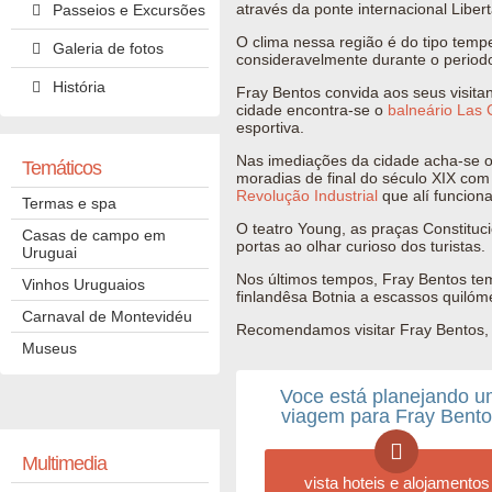
através da
ponte internacional Libe
Passeios e Excursões
O clima nessa região é do tipo tem
Galeria de fotos
consideravelmente durante o periodo
História
Fray Bentos convida aos seus visita
cidade encontra-se o
balneário
Las 
esportiva
.
Nas imediações da cidade acha-se o
Temáticos
moradias de final do século XIX com 
Revolução Industrial
que alí funciona
Termas e spa
O teatro Young, as praças Constituci
Casas de campo em
portas ao olhar curioso dos turistas.
Uruguai
Nos últimos tempos, Fray Bentos tem
Vinhos Uruguaios
finlandêsa Botnia a escassos quilóm
Carnaval de Montevidéu
Recomendamos visitar Fray Bentos, u
Museus
Voce está planejando 
viagem para Fray Bent
Multimedia
vista hoteis e alojamentos