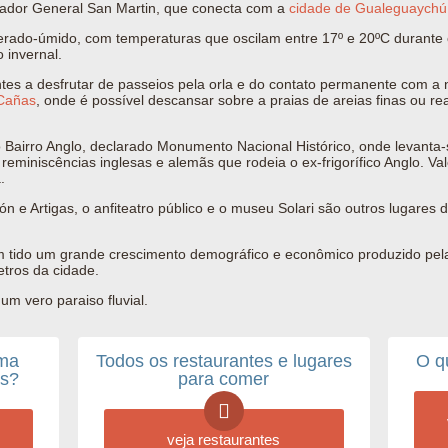
rtador General San Martin
, que conecta com a
cidade de Gualeguaychú
perado-úmido, com temperaturas que oscilam entre 17º e 20ºC durante
 invernal.
ntes a desfrutar de passeios pela orla e do contato permanente com a n
Cañas
,
onde é possível descansar sobre a praias de areias finas ou re
 Bairro Anglo, declarado Monumento Nacional Histórico, onde levanta
reminiscências inglesas e alemãs que rodeia o ex-frigorífico Anglo. Val
.
ón e Artigas, o anfiteatro público e o museu Solari são outros lugares
 tido um grande crescimento demográfico e econômico produzido pela 
etros da cidade.
m vero paraiso fluvial.
uma
Todos os restaurantes e lugares
O q
os?
para comer
veja restaurantes