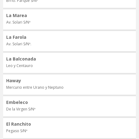
Brrio. Parque S/Nº
La Marea
Av. Solari S/Nº
La Farola
Av. Solari S/Nº.
La Balconada
Leo y Centauro
Haway
Mercurio entre Urano y Neptuno
Embeleco
De la Virgen S/Nº
El Ranchito
Pegaso S/Nº