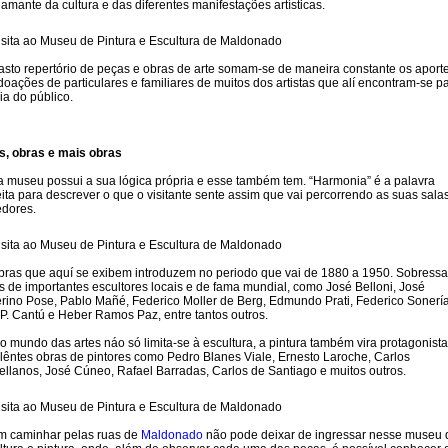
 amante da cultura e das diferentes manifestações artísticas.
asto repertório de peças e obras de arte somam-se de maneira constante os aport
doações de particulares e familiares de muitos dos artistas que alí encontram-se p
cia do público.
s, obras e mais obras
 museu possui a sua lógica própria e esse também tem. “Harmonia” é a palavra
eita para descrever o que o visitante sente assim que vai percorrendo as suas sala
edores.
bras que aquí se exibem introduzem no periodo que vai de 1880 a 1950. Sobress
s de importantes escultores locais e de fama mundial, como José Belloni, José
rino Pose, Pablo Mañé, Federico Moller de Berg, Edmundo Prati, Federico Sonería
 P. Cantú e Heber Ramos Paz, entre tantos outros.
o mundo das artes náo só limita-se à escultura, a pintura também vira protagonist
lêntes obras de pintores como Pedro Blanes Viale, Ernesto Laroche, Carlos
ellanos, José Cúneo, Rafael Barradas, Carlos de Santiago e muitos outros.
 caminhar pelas ruas de
Maldonado
não pode deixar de ingressar nesse museu 