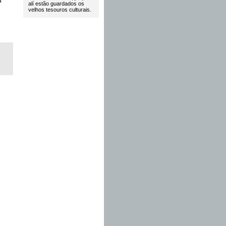
a
alí estão guardados os
velhos tesouros culturais.