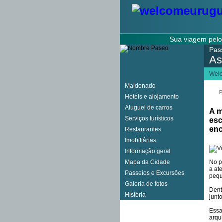
Sua viagem pel
Pas
As
Wel
Maldonado
P
Hotéis e alojamento
Aluguel de carros
A m
Serviços turísticos
esc
enc
Restaurantes
Imobiliárias
Informação geral
Mapa da Cidade
No p
a at
Passeios e Excursões
pequ
Galeria de fotos
Dent
História
junt
Essa
arqu