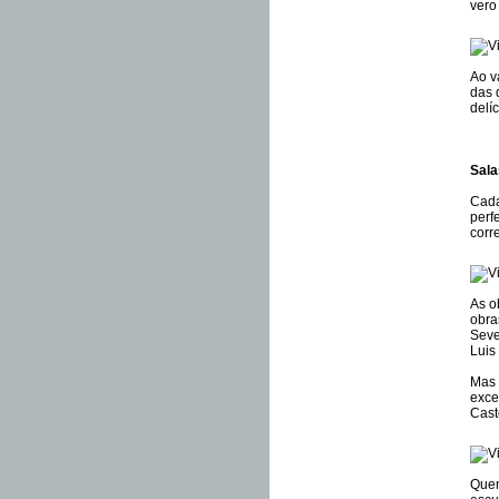
vero
Ao v
das 
delí
Sala
Cada
perf
corr
As o
obra
Seve
Luis
Mas 
exce
Cast
Quem