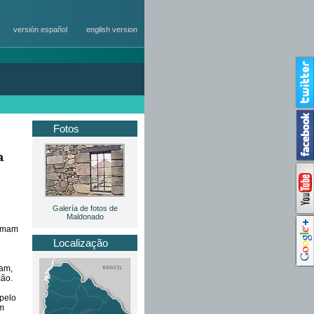
versión español
english version
Fotos
a
Galería de fotos de
Maldonado
hamam
Localização
ram,
ção.
 pelo
um