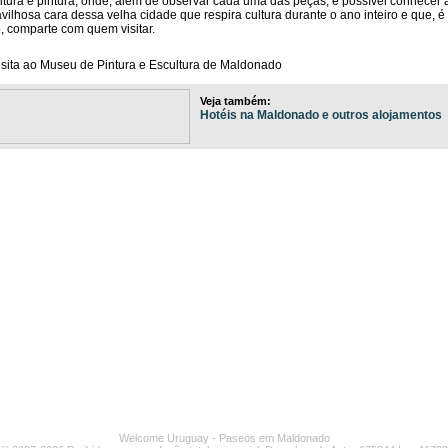
ltura e pintura, onde, além de observar cada uma das peças, é possível conhecer 
vilhosa cara dessa velha cidade que respira cultura durante o ano inteiro e que, é
o, comparte com quem visitar.
Veja também:
Hotéis na Maldonado e outros alojamentos
Welcome Uruguay
- Paseos em
Maldonado