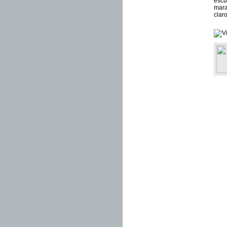
escu
mara
clar