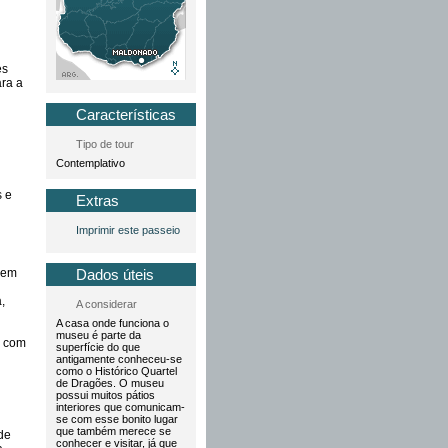
es
ara a
Características
Tipo de tour
Contemplativo
s e
Extras
Imprimir este passeio
aem
Dados úteis
,
A considerar
A casa onde funciona o
museu é parte da
a com
superfície do que
antigamente conheceu-se
como o Histórico Quartel
de Dragões. O museu
possui muitos pátios
interiores que comunicam-
se com esse bonito lugar
que também merece se
de
conhecer e visitar, já que