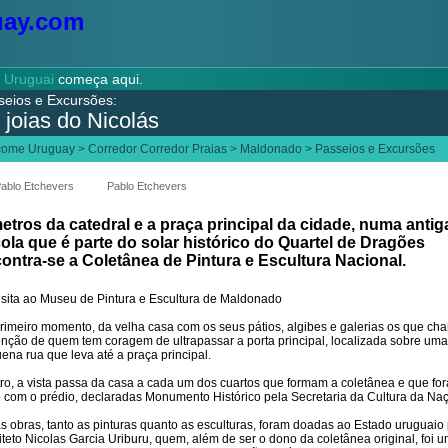
o
Uruguai
começa aqui.
seios e Excursões:
 joias do Nicolás
come Uruguay
>
Corredor Corredor Praias
>
Maldonado
>
Passeios e Excursões
ablo Etchevers
Pablo Etchevers
etros da catedral e a praça principal da cidade, numa antig
ola que é parte do solar histórico do Quartel de Dragões
ontra-se a Coletânea de Pintura e Escultura Nacional.
rimeiro momento, da velha casa com os seus pátios, algibes e galerias os que c
enção de quem tem coragem de ultrapassar a porta principal, localizada sobre uma
ena rua que leva até a praça principal.
ro, a vista passa da casa a cada um dos cuartos que formam a coletânea e que fo
o com o prédio, declaradas Monumento Histórico pela Secretaria da Cultura da Na
s obras, tanto as pinturas quanto as esculturas, foram doadas ao Estado uruguaio
iteto Nicolas Garcia Uriburu, quem, além de ser o dono da coletânea original, foi 