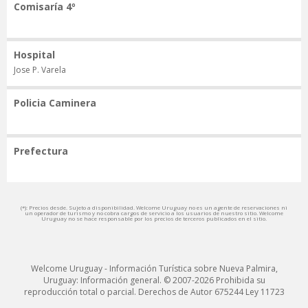
Comisaría 4º
Hospital
Jose P. Varela
Policia Caminera
Prefectura
(*): Precios desde. Sujeto a disponibilidad. Welcome Uruguay no es un agente de reservaciones ni
un operador de turismo y no cobra cargos de servicio a los usuarios de nuestro sitio. Welcome
Uruguay no se hace responsable por los precios de terceros publicados en el sitio.
Welcome Uruguay - Información Turística sobre Nueva Palmira,
Uruguay: Información general. © 2007-2026 Prohibida su
reproducción total o parcial. Derechos de Autor 675244 Ley 11723