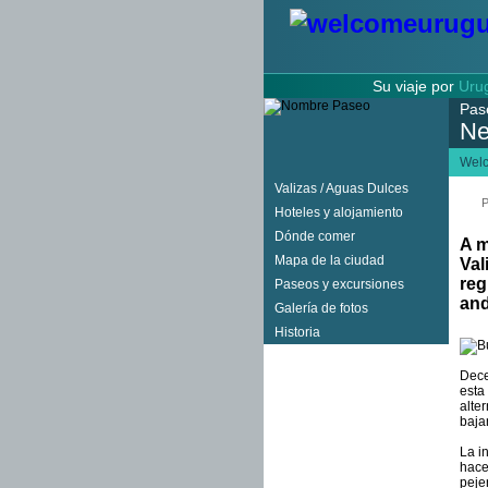
Su viaje por
Uru
Pas
Ne
Wel
Valizas / Aguas Dulces
P
Hoteles y alojamiento
Dónde comer
A m
Mapa de la ciudad
Val
reg
Paseos y excursiones
and
Galería de fotos
Historia
Dece
esta
alte
baja
La i
hace
peje