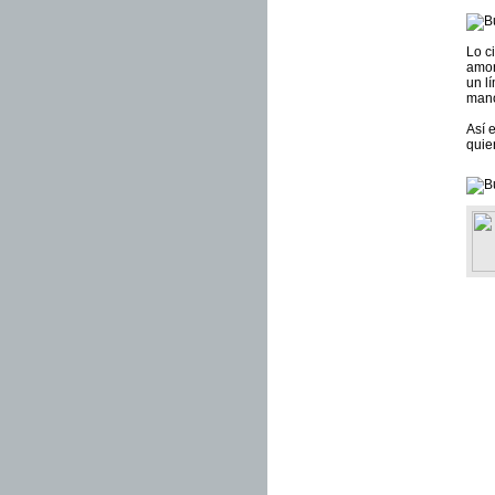
Lo c
amon
un l
man
Así 
quie