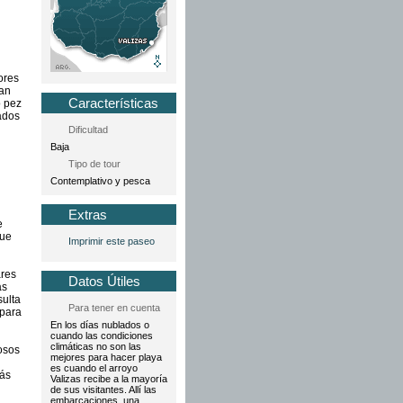
ores
san
Características
o pez
lados
Dificultad
Baja
Tipo de tour
Contemplativo y pesca
Extras
e
que
Imprimir este paseo
ares
Datos Útiles
as
sulta
Para tener en cuenta
 para
En los días nublados o
cuando las condiciones
climáticas no son las
osos
mejores para hacer playa
es cuando el arroyo
más
Valizas recibe a la mayoría
de sus visitantes. Allí las
embarcaciones, una