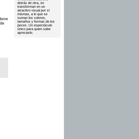
detrás de otra, se
transforman en un
atractivo visual por sí
mismas, a lo que se
suman los colores,
tiene
tamaños y formas de los
 de
peces. Un espectáculo
único para quien sabe
apreciarlo.