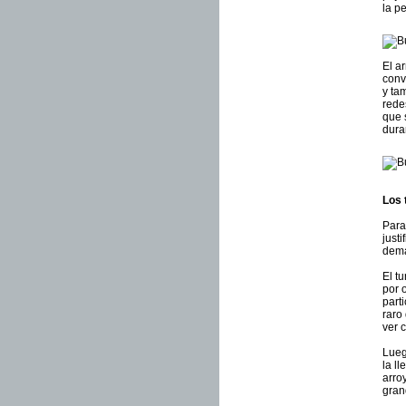
la p
El a
conv
y ta
rede
que 
dura
Los 
Para
just
dema
El t
por 
part
raro
ver 
Lueg
la l
arro
gran