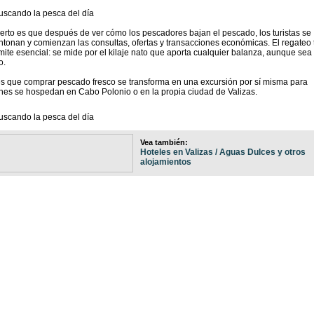
ierto es que después de ver cómo los pescadores bajan el pescado, los turistas se
tonan y comienzan las consultas, ofertas y transacciones económicas. El regateo 
ímite esencial: se mide por el kilaje nato que aporta cualquier balanza, aunque sea
o.
es que comprar pescado fresco se transforma en una excursión por sí misma para
nes se hospedan en Cabo Polonio o en la propia ciudad de Valizas.
Vea también:
Hoteles en Valizas / Aguas Dulces y otros
alojamientos