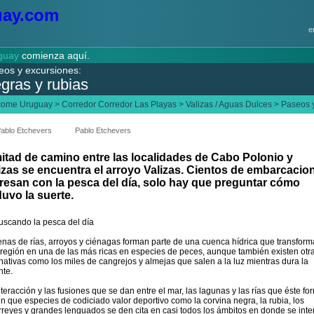
e
guay
comienza aquí.
eos y excursiones:
gras y rubias
come Uruguay
>
Corredor Corredor Las Playas
>
Valizas / Aguas Dulces
>
Paseos 
ablo Etchevers
Pablo Etchevers
itad de camino entre las localidades de Cabo Polonio y
izas se encuentra el arroyo Valizas. Cientos de embarcacio
resan con la pesca del día, solo hay que preguntar cómo
uvo la suerte.
nas de rías, arroyos y ciénagas forman parte de una cuenca hídrica que transform
 región en una de las más ricas en especies de peces, aunque también existen otr
rnativas como los miles de cangrejos y almejas que salen a la luz mientras dura la
nte.
nteracción y las fusiones que se dan entre el mar, las lagunas y las rías que éste fo
n que especies de codiciado valor deportivo como la corvina negra, la rubia, los
rreyes y grandes lenguados se den cita en casi todos los ámbitos en donde se inte