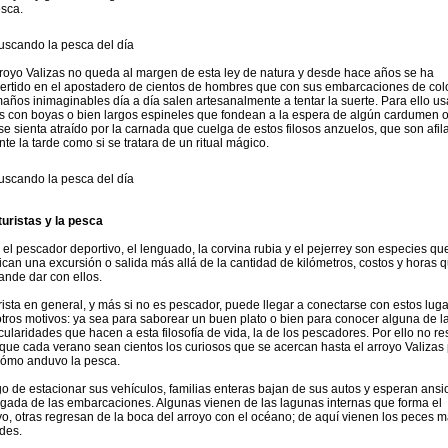
esca.
rroyo Valizas no queda al margen de esta ley de natura y desde hace años se ha
ertido en el apostadero de cientos de hombres que con sus embarcaciones de col
maños inimaginables día a día salen artesanalmente a tentar la suerte. Para ello u
s con boyas o bien largos espineles que fondean a la espera de algún cardumen 
se sienta atraído por la carnada que cuelga de estos filosos anzuelos, que son afi
nte la tarde como si se tratara de un ritual mágico.
turistas y la pesca
 el pescador deportivo, el lenguado, la corvina rubia y el pejerrey son especies qu
ifican una excursión o salida más allá de la cantidad de kilómetros, costos y horas 
nde dar con ellos.
urista en general, y más si no es pescador, puede llegar a conectarse con estos lug
otros motivos: ya sea para saborear un buen plato o bien para conocer alguna de l
icularidades que hacen a esta filosofía de vida, la de los pescadores. Por ello no re
 que cada verano sean cientos los curiosos que se acercan hasta el arroyo Valizas
cómo anduvo la pesca.
o de estacionar sus vehículos, familias enteras bajan de sus autos y esperan ansi
legada de las embarcaciones. Algunas vienen de las lagunas internas que forma el
yo, otras regresan de la boca del arroyo con el océano; de aquí vienen los peces 
des.