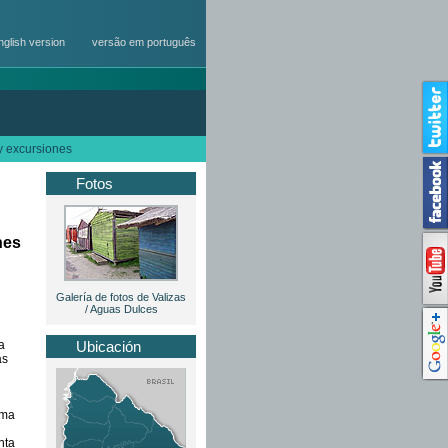
nglish version
versão em português
y excursiones
Fotos
nes
Galería de fotos de Valizas
/ Aguas Dulces
a
Ubicación
as
rma
nta