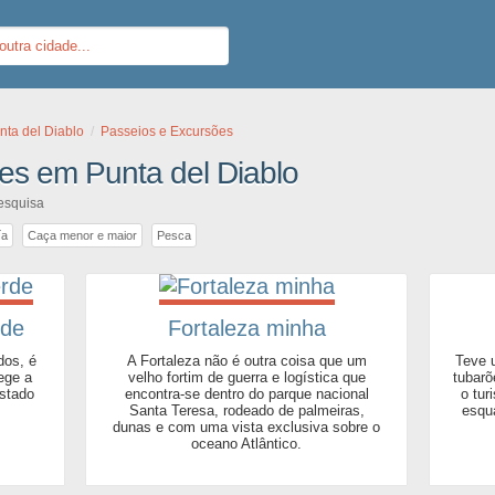
nta del Diablo
Passeios e Excursões
es em Punta del Diablo
pesquisa
ía
Caça menor e maior
Pesca
rde
Fortaleza minha
dos, é
A Fortaleza não é outra coisa que um
Teve 
ege a
velho fortim de guerra e logística que
tubarõ
astado
encontra-se dentro do parque nacional
o tur
Santa Teresa, rodeado de palmeiras,
esqu
dunas e com uma vista exclusiva sobre o
oceano Atlântico.