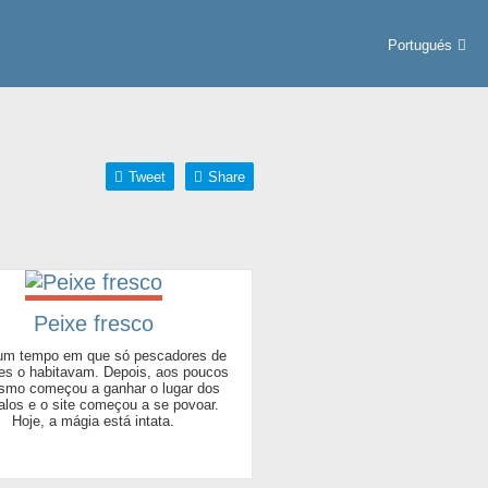
Portugués
Tweet
Share
Peixe fresco
um tempo em que só pescadores de
es o habitavam. Depois, aos poucos
ismo começou a ganhar o lugar dos
alos e o site começou a se povoar.
Hoje, a mágia está intata.