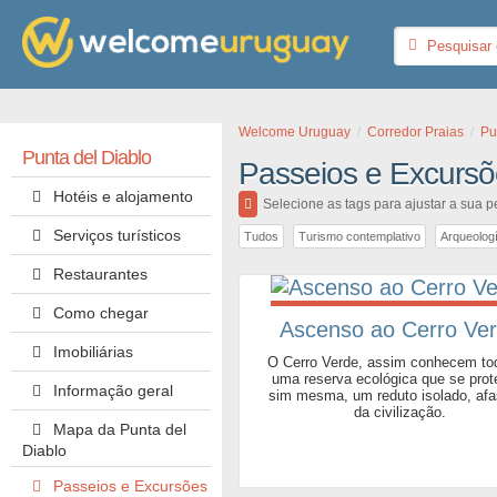
Welcome Uruguay
Corredor Praias
Pu
Punta del Diablo
Passeios e Excursõ
Hotéis e alojamento
Selecione as tags para ajustar a sua 
Serviços turísticos
Tudos
Turismo contemplativo
Arqueolog
Restaurantes
Como chegar
Ascenso ao Cerro Ve
Imobiliárias
O Cerro Verde, assim conhecem to
uma reserva ecológica que se prot
Informação geral
sim mesma, um reduto isolado, af
da civilização.
Mapa da Punta del
Diablo
Passeios e Excursões