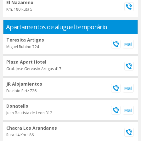
El Nazareno
Km. 180 Ruta 5
Apartamentos de aluguel temporário
Teresita Artigas
Miguel Rubino 724
Plaza Apart Hotel
Gral. Jose Gervasio Artigas 417
JR Alojamientos
Eusebio Piriz 726
Donatello
Juan Bautista de Leon 312
Chacra Los Arandanos
Ruta 14 Km 186